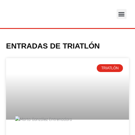
Ir
al
SALA DE ENT
contenido
ENTRADAS DE TRIATLÓN
TRIATLÓN