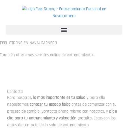
Ir
al
contenido
FEEL STRONG EN
NAVALCARNERO
También ofrecemos servicios online de entrenamientos
Contacta
Para nosotros,
lo más importante es tu salud
y para ello
necesitamos
conocer tu estado físico
antes de comenzar con tu
proceso de cambio. Contacta ahora mismo con nosotros, y
pide
cita para tu entrenamiento y valoración gratuita.
Estos son los
datos de contacto de la sala de entrenamiento.