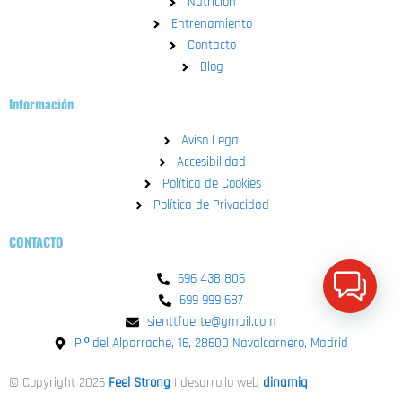
Nutrición
o
e
r
p
Entrenamiento
k
a
p
Contacto
-
m
Blog
f
Información
Aviso Legal
Accesibilidad
Política de Cookies
Política de Privacidad
CONTACTO
696 438 806
699 999 687
sienttfuerte@gmail.com
P.º del Alparrache, 16, 28600 Navalcarnero, Madrid
© Copyright 2026
Feel Strong
| desarrollo web
dinamiq