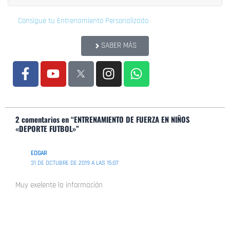
Consigue tu Entrenamiento Personalizado
SABER MÁS
F
Y
I
W
a
o
n
h
c
u
s
a
e
t
t
t
b
u
a
s
2 comentarios en “ENTRENAMIENTO DE FUERZA EN NIÑOS
o
b
g
a
«DEPORTE FUTBOL»”
o
e
r
p
k
a
p
EDGAR
31 DE OCTUBRE DE 2019 A LAS 15:07
-
m
f
Muy exelente la información