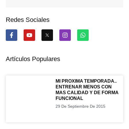
Redes Sociales
F
Y
I
W
a
o
n
h
c
u
s
a
e
t
t
t
b
u
a
s
Artículos Populares
o
b
g
a
o
e
r
p
k
a
p
-
m
MI PROXIMA TEMPORADA..
f
ENTRENAR MENOS CON
MAS CALIDAD Y DE FORMA
FUNCIONAL
29 De Septiembre De 2015