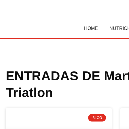
Ir
al
contenido
HOME
NUTRIC
ENTRADAS DE
Mar
Triatlon
BLOG