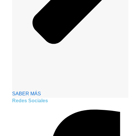
SABER MÁS
Redes Sociales
Facebook-
Youtube
Instagram
Whatsapp
f