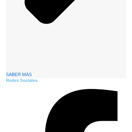
SABER MÁS
Redes Sociales
Facebook-
Youtube
Instagram
Whatsapp
f