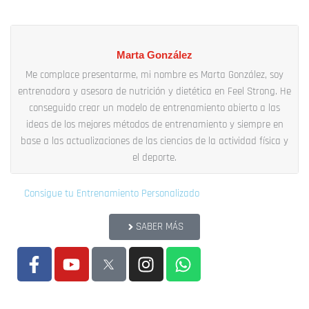
Marta González
Me complace presentarme, mi nombre es Marta González, soy
entrenadora y asesora de nutrición y dietética en Feel Strong. He
conseguido crear un modelo de entrenamiento abierto a las
ideas de los mejores métodos de entrenamiento y siempre en
base a las actualizaciones de las ciencias de la actividad física y
el deporte.
Consigue tu Entrenamiento Personalizado
SABER MÁS
F
Y
I
W
a
o
n
h
c
u
s
a
e
t
t
t