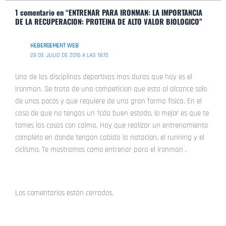
b
u
a
s
1 comentario en “ENTRENAR PARA IRONMAN: LA IMPORTANCIA
o
b
g
a
DE LA RECUPERACION: PROTEINA DE ALTO VALOR BIOLOGICO”
o
e
r
p
k
a
p
HEBERGEMENT WEB
28 DE JULIO DE 2016 A LAS 18:15
-
m
f
Una de las disciplinas deportivas mas duras que hay es el
ironman. Se trata de una competicion que esta al alcance solo
de unos pocos y que requiere de una gran forma fisica. En el
caso de que no tengas un 1cda buen estado, lo mejor es que te
tomes las cosas con calma. Hay que realizar un entrenamiento
completo en donde tengan cabida la natacion, el running y el
ciclismo. Te mostramos como entrenar para el ironman .
Los comentarios están cerrados.