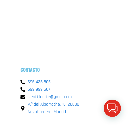
k
a
p
-
m
f
CONTACTO
696 438 806
699 999 687
sienttfuerte@gmail.com
P.º del Alparrache, 16, 28600
Navalcarnero, Madrid