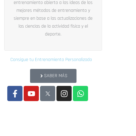
entrenamiento abierto a las ideas de los
mejores métodos de entrenamiento y
siempre en base a las actualizaciones de
las ciencias de la actividad física y el
deporte.
Consigue tu Entrenamiento Personalizado
SABER MÁS
F
Y
I
W
a
o
n
h
c
u
s
a
e
t
t
t
b
u
a
s
o
b
g
a
o
e
r
p