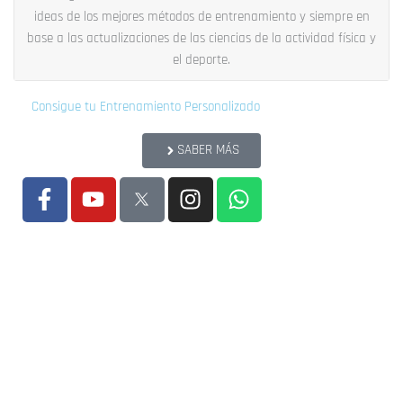
ideas de los mejores métodos de entrenamiento y siempre en
base a las actualizaciones de las ciencias de la actividad física y
el deporte.
Consigue tu Entrenamiento Personalizado
SABER MÁS
F
Y
I
W
a
o
n
h
c
u
s
a
e
t
t
t
b
u
a
s
o
b
g
a
o
e
r
p
k
a
p
-
m
f