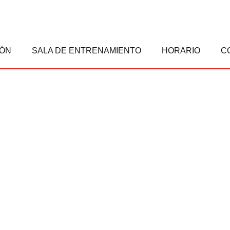
IÓN
SALA DE ENTRENAMIENTO
HORARIO
C
EGO AL IRONMAN
COMO LLEGO AL IRONMA