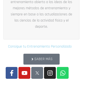
entrenamiento abierto a las ideas de los
mejores métodos de entrenamiento y
siempre en base a las actualizaciones de
las ciencias de la actividad física y el
deporte.
Consigue tu Entrenamiento Personalizado
SABER MÁS
F
Y
I
W
a
o
n
h
c
u
s
a
e
t
t
t
b
u
a
s
o
b
g
a
o
e
r
p