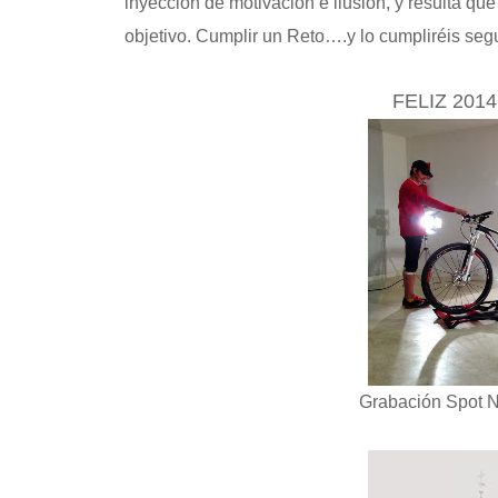
inyección de motivación e ilusión, y resulta 
objetivo. Cumplir un Reto….y lo cumpliréis seg
FELIZ 201
Grabación Spot Na