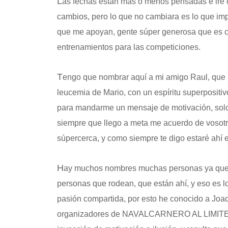
L
as fechas están mas o menos pensadas e iré c
cambios, pero lo que no cambiara es lo que imp
que me apoyan, gente súper generosa que es ca
entrenamientos para las competiciones.
T
engo que nombrar aquí a mi amigo Raul, que 
leucemia de Mario, con un espíritu superpositi
para mandarme un mensaje de motivación, solo
siempre que llego a meta me acuerdo de vosotros
súpercerca, y como siempre te digo estaré ahí 
H
ay muchos nombres muchas personas ya que co
personas que rodean, que están ahí, y eso es l
pasión compartida, por esto he conocido a Jo
organizadores de NAVALCARNERO AL LIMITE, q