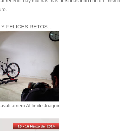
que alrrededor hay muchas mas personas todo con un mismo
uro.
4 Y FELICES RETOS…
valcarnero Al limite Joaquin.