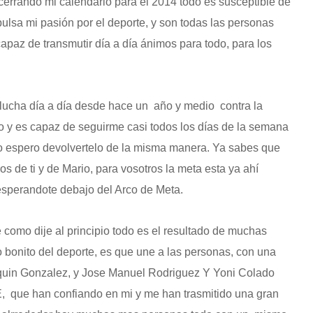
errando mi calendario para el 2014 todo es susceptible de
ulsa mi pasión por el deporte, y son todas las personas
paz de transmutir día a día ánimos para todo, para los
lucha día a día desde hace un año y medio contra la
vo y es capaz de seguirme casi todos los días de la semana
 espero devolvertelo de la misma manera. Ya sabes que
 de ti y de Mario, para vosotros la meta esta ya ahí
esperandote debajo del Arco de Meta.
mo dije al principio todo es el resultado de muchas
o bonito del deporte, es que une a las personas, con una
aquin Gonzalez, y Jose Manuel Rodriguez Y Yoni Colado
ue han confiando en mi y me han trasmitido una gran