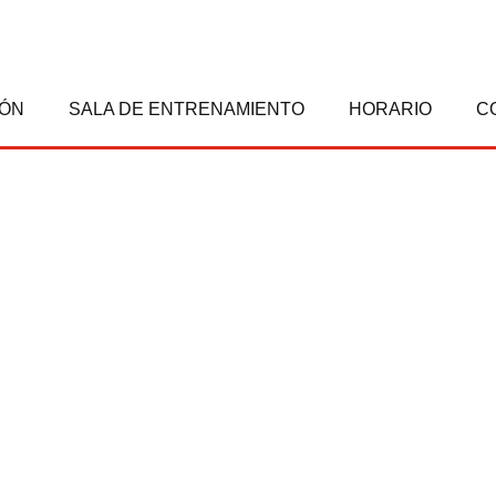
IÓN
SALA DE ENTRENAMIENTO
HORARIO
C
 OBJETIVOS Y PROXIMAS ILUSIONES
 PROXIMO OBJETIVOS Y 