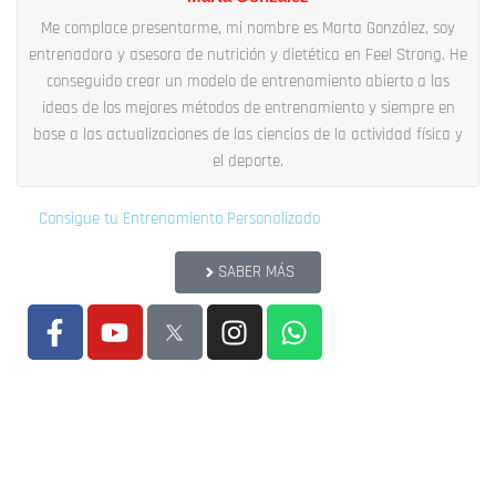
Me complace presentarme, mi nombre es Marta González, soy
entrenadora y asesora de nutrición y dietética en Feel Strong. He
conseguido crear un modelo de entrenamiento abierto a las
ideas de los mejores métodos de entrenamiento y siempre en
base a las actualizaciones de las ciencias de la actividad física y
el deporte.
Consigue tu Entrenamiento Personalizado
SABER MÁS
F
Y
I
W
a
o
n
h
c
u
s
a
e
t
t
t
b
u
a
s
o
b
g
a
o
e
r
p