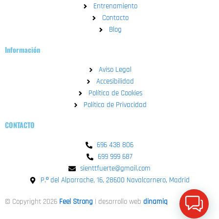
o
e
r
p
Entrenamiento
k
a
p
Contacto
-
m
Blog
f
Información
Aviso Legal
Accesibilidad
Política de Cookies
Política de Privacidad
CONTACTO
696 438 806
699 999 687
sienttfuerte@gmail.com
P.º del Alparrache, 16, 28600 Navalcarnero, Madrid
© Copyright 2026
Feel Strong
| desarrollo web
dinamiq