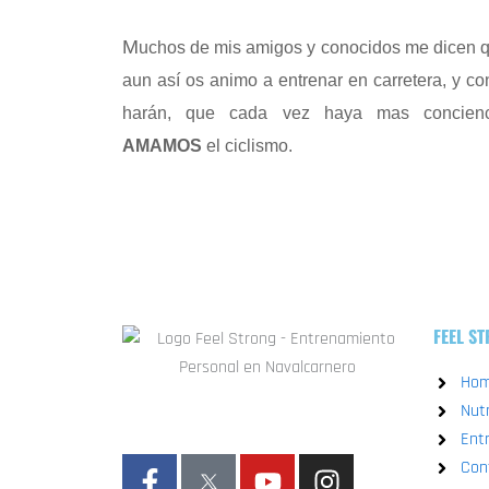
M
uchos de mis amigos y conocidos me dicen que
aun así os animo a entrenar en carretera, y co
harán, que cada vez haya mas concienc
AMAMOS
el ciclismo.
FEEL S
Ho
Nutr
Ent
F
W
Y
I
Con