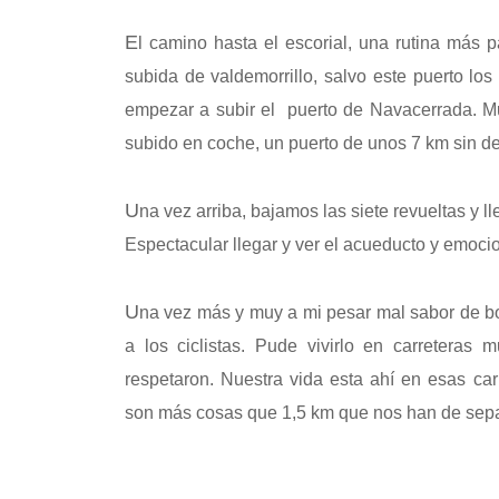
E
l camino hasta el escorial, una rutina más 
subida de valdemorrillo, salvo este puerto lo
empezar a subir el puerto de Navacerrada. Muc
subido en coche, un puerto de unos 7 km sin d
U
na vez arriba, bajamos las siete revueltas y l
Espectacular llegar y ver el acueducto y emo
U
na vez más y muy a mi pesar mal sabor de b
a los ciclistas. Pude vivirlo en carreteras
respetaron. Nuestra vida esta ahí en esas car
son más cosas que 1,5 km que nos han de sepa