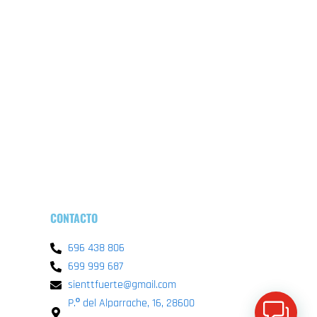
k
a
p
-
m
f
CONTACTO
696 438 806
699 999 687
sienttfuerte@gmail.com
P.º del Alparrache, 16, 28600