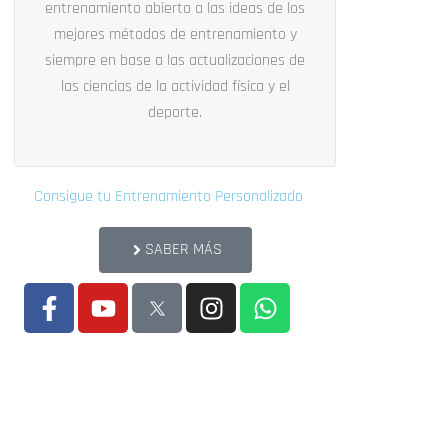
entrenamiento abierto a las ideas de los
mejores métodos de entrenamiento y
siempre en base a las actualizaciones de
las ciencias de la actividad física y el
deporte.
Consigue tu Entrenamiento Personalizado
SABER MÁS
F
Y
I
W
a
o
n
h
c
u
s
a
e
t
t
t
b
u
a
s
o
b
g
a
o
e
r
p