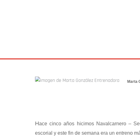
CICLISMO
,
ENTRENAMIENTO
6 mayo 2014
Marta 
H
ace cinco años hicimos Navalcarnero – Se
escorial y este fin de semana era un entreno m