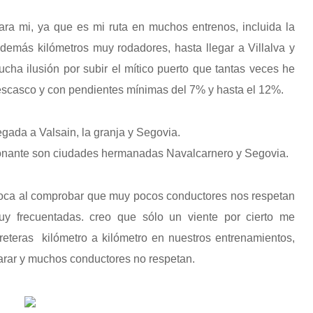
para mi, ya que es mi ruta en muchos entrenos, incluida la
s demás kilómetros muy rodadores, h
asta llegar a Villalva y
ha ilusión por subir el mítico
puerto que tantas veces he
escasco y con pendientes mínimas del 7% y hasta el 12%.
legada a Valsain, la granja y Segovia.
cionante son ciudades hermanadas Navalcarnero y Segovia.
oca al comprobar que muy pocos conductores nos respetan
 muy frecuentadas. creo que sólo un viente por cierto me
reteras kilómetro a kilómetro en nuestros entrenamientos,
rar y muchos conductores no respetan.