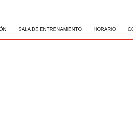
IÓN
SALA DE ENTRENAMIENTO
HORARIO
C
CA NAVALCARNERO -SEGOVIA UNIDAS
FLACA NAVALCARNERO -