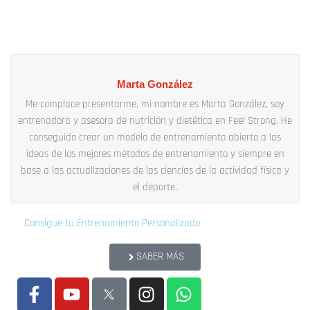
Marta González
Me complace presentarme, mi nombre es Marta González, soy
entrenadora y asesora de nutrición y dietética en Feel Strong. He
conseguido crear un modelo de entrenamiento abierto a las
ideas de los mejores métodos de entrenamiento y siempre en
base a las actualizaciones de las ciencias de la actividad física y
el deporte.
Consigue tu Entrenamiento Personalizado
SABER MÁS
F
Y
I
W
a
o
n
h